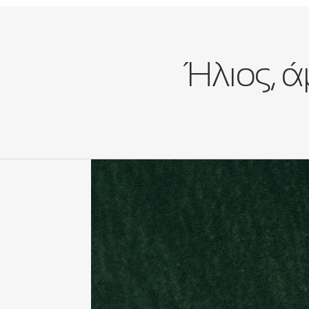
Ήλιος, ά