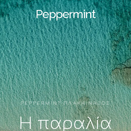
Peppermint
PEPPERMINT ΠΛΑΚΑ ΝΑΞΟΣ
Η παραλία