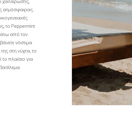
ό χαλάρωσης,
ής ατμόσφαιρας.
οικογενειακές
ς, το Peppermint
κάτω από τον
βάνετε νόστιμα
της στη νύχτα, το
 το πλαίσιο για
βασίλεμα.