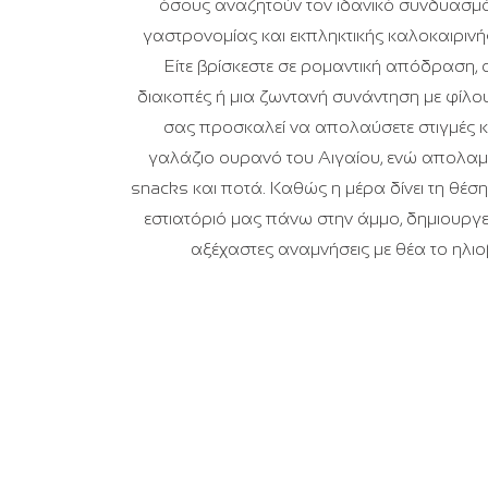
όσους αναζητούν τον ιδανικό συνδυασμ
γαστρονομίας και εκπληκτικής καλοκαιριν
Είτε βρίσκεστε σε ρομαντική απόδραση, 
διακοπές ή μια ζωντανή συνάντηση με φίλου
σας προσκαλεί να απολαύσετε στιγμές 
γαλάζιο ουρανό του Αιγαίου, ενώ απολαμ
snacks και ποτά. Καθώς η μέρα δίνει τη θέση 
εστιατόριό μας πάνω στην άμμο, δημιουργεί
αξέχαστες αναμνήσεις με θέα το ηλιο