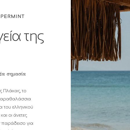
PPERMINT
εία της
έα σημασία
ς Πλάκας, το
 παραθαλάσσια
α του ελληνικού
και οι άνετες
ν παράδεισο για